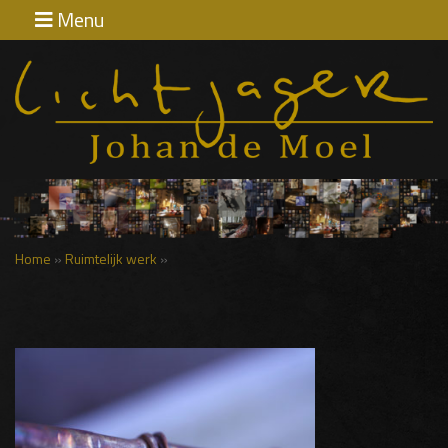
Menu
Home
Exposities
Contact
Home
»
Ruimtelijk werk
»