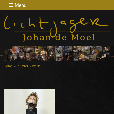
Menu
Home
Exposities
Contact
Home
»
Ruimtelijk werk
»